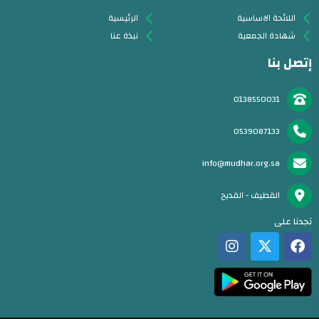
اللائحة الاساسية
الرئيسية
شهادة الجمعية
نبذة عنا
إتصل بنا
0138550031
0539087133
info@mudhar.org.sa
القطيف - القديح
تجدنا على