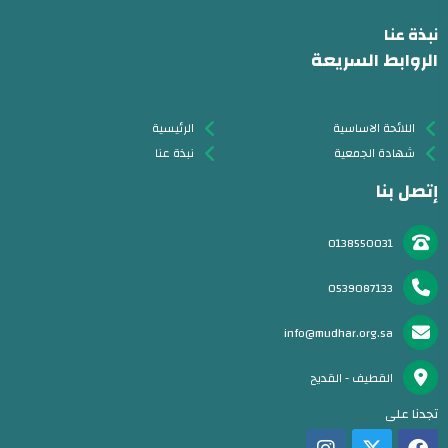
نبذة عنا
الروابط السريعة
اللائحة الاساسية
الرئيسية
شهادة الجمعية
نبذة عنا
إتصل بنا
0138550031
0539087133
info@mudhar.org.sa
القطيف - القديح
تجدنا على