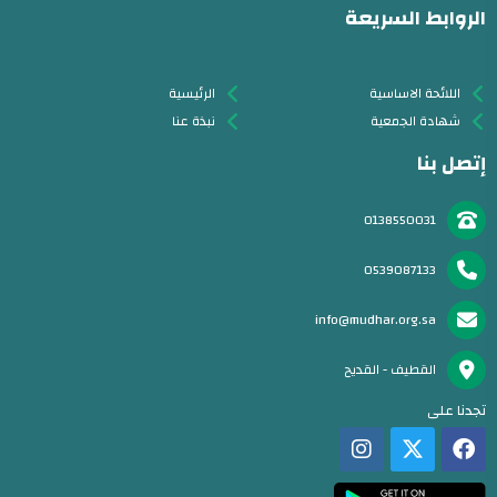
الروابط السريعة
اللائحة الاساسية
الرئيسية
شهادة الجمعية
نبذة عنا
إتصل بنا
0138550031
0539087133
info@mudhar.org.sa
القطيف - القديح
تجدنا على