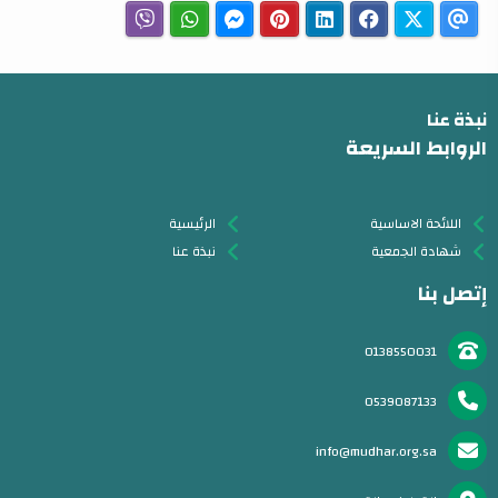
نبذة عنا
الروابط السريعة
اللائحة الاساسية
الرئيسية
شهادة الجمعية
نبذة عنا
إتصل بنا
0138550031
0539087133
info@mudhar.org.sa