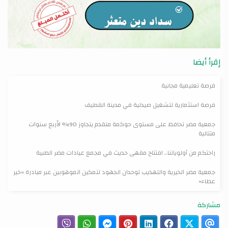
إقرأ أيضا
فرصة تعليمية مجانية
فرصة استثمارية لتشغيل صيدلية في مدينة القطيف
جمعية مضر تحافظ على مستوى حوكمة متقدم يتجاوز 90% لأربع سنوات
متتالية
راحتكم من أولوياتنا.. افتتاح مقهى حديث في مجمع عيادات مضر الطبية
جمعية مضر الخيرية والتهذيب توحدان الجهود لتمكين الموهوبين عبر مبادرة «خير
عطاء»
مشاركة