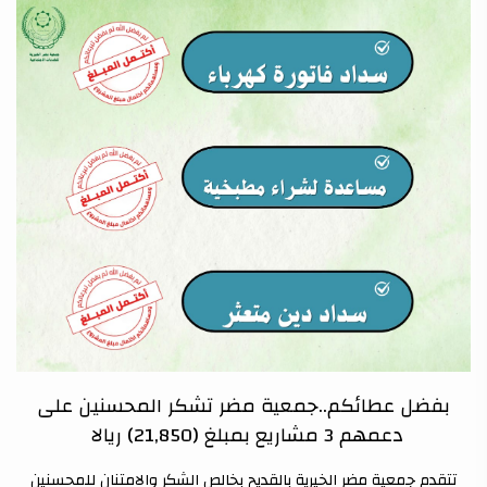
بفضل عطائكم..جمعية مضر تشكر المحسنين على
دعمهم 3 مشاريع بمبلغ (21,850) ريالا
تتقدم جمعية مضر الخيرية بالقديح بخالص الشكر والامتنان للمحسنين